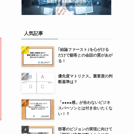
人気記事
｢結論ファースト｣を心がける
だけで顧客との会話の質があが
る！
優先度マトリクス。重要度の判
断基準は？
「●●●●感」が合わないビジネ
スパーソンとは付き合いたくな
い！？
部署のビジョンの実現に向けて