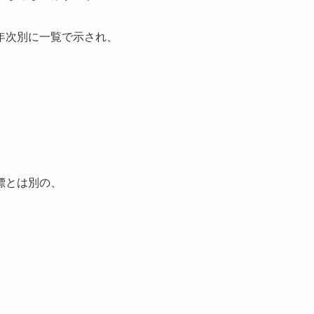
年次別に一覧で示され、
標とは別の、
。