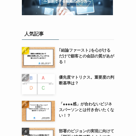
人気記事
｢結論ファースト｣を心がける
だけで顧客との会話の質があが
る！
優先度マトリクス。重要度の判
断基準は？
「●●●●感」が合わないビジネ
スパーソンとは付き合いたくな
い！？
部署のビジョンの実現に向けて