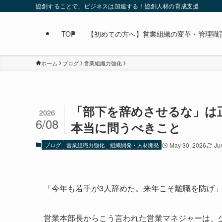
協創することで、ビジネスは加速する！協創人材の育成支援
TOP
【初めての方へ】営業組織の変革・管理職育成なら
ホーム
ブログ
営業組織力強化
「部下を辞めさせるな」は正
2026
6/08
本当に問うべきこと
ブログ
営業組織力強化
組織開発・人材開発
May 30, 2026
Ju
「今年も若手が3人辞めた。来年こそ離職を防げ
営業本部長からこう言われた営業マネジャーは、