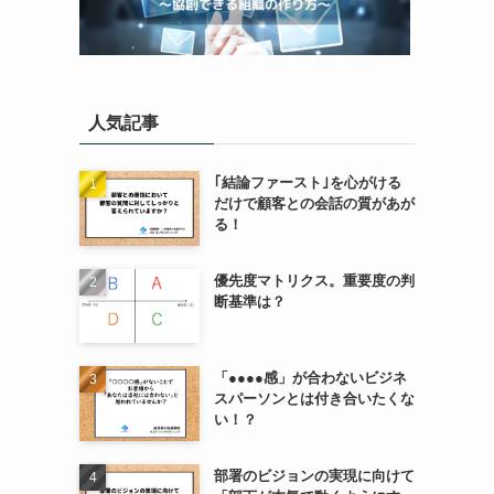
人気記事
｢結論ファースト｣を心がける
だけで顧客との会話の質があが
る！
優先度マトリクス。重要度の判
断基準は？
「●●●●感」が合わないビジネ
スパーソンとは付き合いたくな
い！？
部署のビジョンの実現に向けて