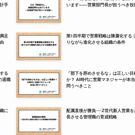
計手
います——営業部門長が担うべき役
満足
第1四半期で営業戦略は陳腐化する
由
りながら進化させる組織の条件
する
「部下を辞めさせるな」は正しい目
の退職
か？ AI時代に営業マネジャーが本
問うべきこと
組織に
配属直後が勝負──Z世代新人営業を
長させる管理職の育成戦略