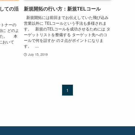
しての活
新規開拓の行い方：新規TELコール
新規開拓には前回までお伝えしていた飛び込み
営業以外に TELコールという手法も多様されま
ートナーの
す。 新規のTELコールを成功させるためには タ
動に どのよ
ーゲットリストを整備する ターゲット先へのコ
した。 本
ールで何を話すか の２点がポイントになりま
において
す。 ...
July 15, 2019
1