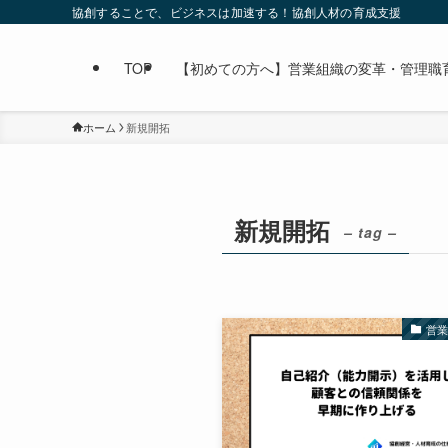
協創することで、ビジネスは加速する！協創人材の育成支援
TOP
【初めての方へ】営業組織の変革・管理職育成なら
ホーム
新規開拓
新規開拓
– tag –
営