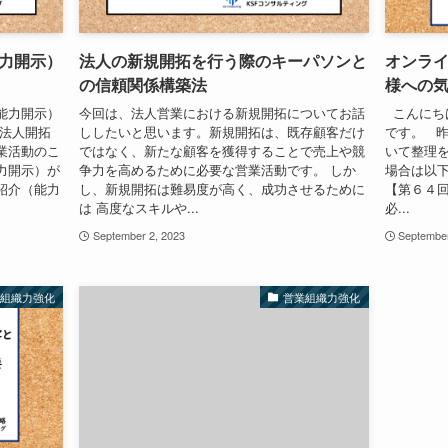
力開示）
法人の新規開拓を行う際のキーパソンと
オンラ
の信頼関係構築法
様への
能力開示）
今回は、法人営業における新規開拓についてお話
こんにち
 法人開拓
ししたいと思います。新規開拓は、既存顧客だけ
です。 
業活動のこ
ではなく、新たな顧客を獲得することで売上や競
いて整理を
力開示）が
争力を高めるために必要な営業活動です。 しか
場合は以下
紹介（能力
し、新規開拓は難易度が高く、成功させるために
【第６４
は 高度なスキルや...
必...
September 2, 2023
September
業組織力強化
営業組織力強化