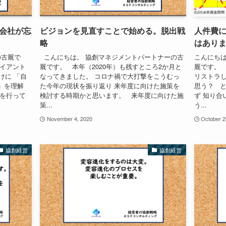
会社が忘
ビジョンを見直すことで始める。脱出戦
人件費
略
はあり
の古厩で
こんにちは。 協創マネジメントパートナーの古
こんにちは
ライアント
厩です。 本年（2020年）も残すところ2か月と
厩です。 
けに 「自
なってきました。 コロナ禍で大打撃をこうむっ
リストラし
」を理解
た今年の現状を振り返り 来年度に向けた施策を
思う？ 
修を行って
検討する時期かと思います。 来年度に向けた施
ず 知り合
策...
う...
November 4, 2020
October 2
協創経営
協創経営