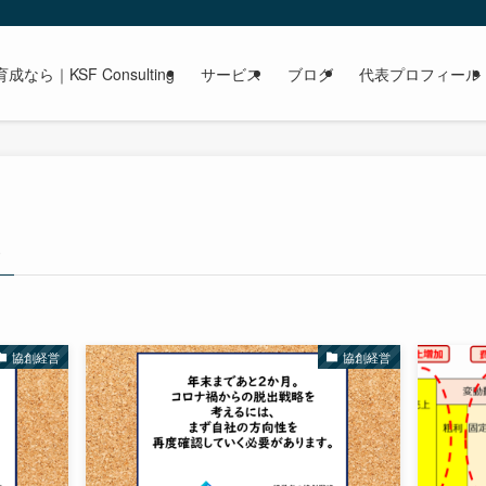
｜KSF Consulting
サービス
ブログ
代表プロフィール
–
協創経営
協創経営