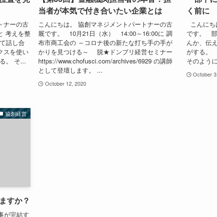
当者が本気で付き合いたい企業とは
く前に
トナーの古
こんにちは。 協創マネジメントパートナーの古
こんにち
と 考えを整
厩です。 10月21日（水） 14:00～16:00に 調
です。 部
いて話し合
布市商工会の ～コロナ後の新たな打ち手の手が
んか、伝
クスを使い
かりを見つける～ 脱★ドンブリ経営セミナー
がする。
 そ...
https://www.chofusci.com/archives/6929 の講師
そのように
として登壇します。 ...
October 3
October 12, 2020
協創経営
ますか？
事が完結す