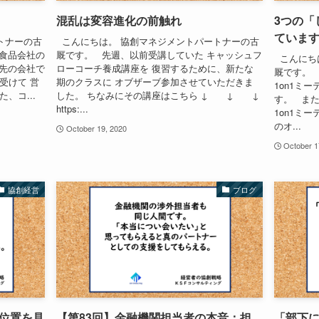
混乱は変容進化の前触れ
3つの「
ていま
トナーの古
こんにちは。 協創マネジメントパートナーの古
手食品会社の
厩です。 先週、以前受講していた キャッシュフ
こんにち
援先の会社で
ローコーチ養成講座を 復習するために、新たな
厩です。
受けて 営
期のクラスに オブザーブ参加させていただきま
1on1ミ
、コ...
した。 ちなみにその講座はこちら ↓ ↓ ↓
す。 また
https:...
1on1ミ
のオ...
October 19, 2020
October 1
協創経営
ブログ
位置を見
【第83回】金融機関担当者の本音：担
「部下