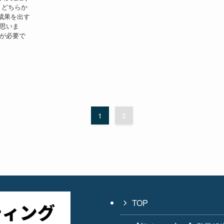
 どちらか
成果を出す
に思いま
何が必要で
1
2
TOP