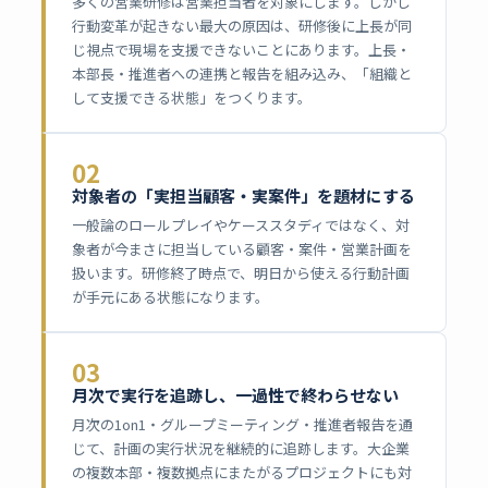
多くの営業研修は営業担当者を対象にします。しかし
行動変革が起きない最大の原因は、研修後に上長が同
じ視点で現場を支援できないことにあります。上長・
本部長・推進者への連携と報告を組み込み、「組織と
して支援できる状態」をつくります。
02
対象者の「実担当顧客・実案件」を題材にする
一般論のロールプレイやケーススタディではなく、対
象者が今まさに担当している顧客・案件・営業計画を
扱います。研修終了時点で、明日から使える行動計画
が手元にある状態になります。
03
月次で実行を追跡し、一過性で終わらせない
月次の1on1・グループミーティング・推進者報告を通
じて、計画の実行状況を継続的に追跡します。大企業
の複数本部・複数拠点にまたがるプロジェクトにも対